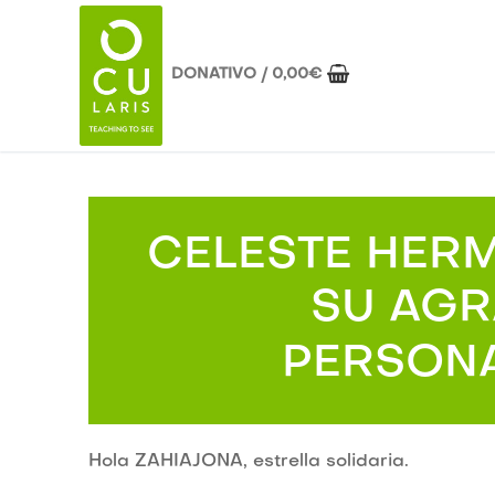
Ir
al
contenido
DONATIVO
/
0,00
€
CELESTE HERM
SU AGR
PERSON
Hola ZAHIAJONA, estrella solidaria.