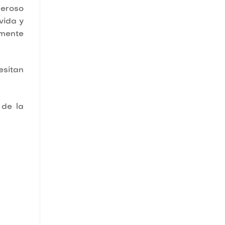
neroso
vida y
emente
esitan
 de la