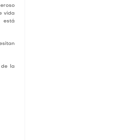
neroso
e vida
 está
esitan
 de la