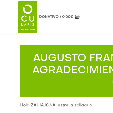
Ir
al
contenido
DONATIVO
/
0,00
€
AUGUSTO FRAN
AGRADECIMIE
Hola ZAHIAJONA, estrella solidaria.